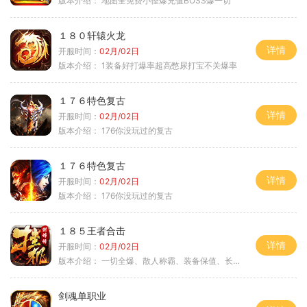
版本介绍：
地图全免费小怪爆充值BOSS爆一切
１８０轩辕火龙
详情
开服时间：
02月/02日
版本介绍：
1装备好打爆率超高憋尿打宝不关爆率
１７６特色复古
详情
开服时间：
02月/02日
版本介绍：
176你没玩过的复古
１７６特色复古
详情
开服时间：
02月/02日
版本介绍：
176你没玩过的复古
１８５王者合击
详情
开服时间：
02月/02日
版本介绍：
一切全爆、散人称霸、装备保值、长期耐玩
剑魂单职业