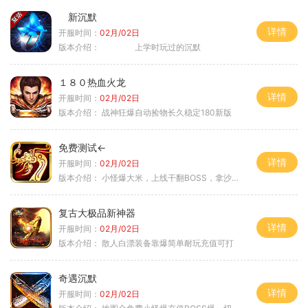
新沉默
详情
开服时间：
02月/02日
版本介绍：
上学时玩过的沉默
１８０热血火龙
详情
开服时间：
02月/02日
版本介绍：
战神狂爆自动捡物长久稳定180新版
免费测试←
详情
开服时间：
02月/02日
版本介绍：
小怪爆大米，上线干翻BOSS，拿沙大奖
复古大极品新神器
详情
开服时间：
02月/02日
版本介绍：
散人白漂装备靠爆简单耐玩充值可打
奇遇沉默
详情
开服时间：
02月/02日