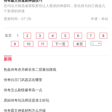
传奇霸主快速刷神器技巧
在玛法大陆迅速获取那些让人垂涎的神器吗，首先得为自己挑选几
个靠谱的掉落
更新时间：07-29
作者：本站
首页
1
2
3
4
5
6
7
8
9
10
11
下一页
末页
新闻
热血传奇赤月峡谷东二层最佳路线
传奇白日门武器店在哪里
传奇怎么刷怪爆率高一点
原始传奇玩法师还是道士好玩
传奇霸主神装材料怎么升级