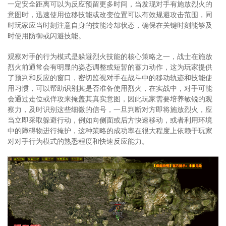
一定安全距离可以为反应预留更多时间，当发现对手有施放烈火的
意图时，迅速使用位移技能或改变位置可以有效规避攻击范围，同
时玩家应当时刻注意自身的技能冷却状态，确保在关键时刻能够及
时使用防御或闪避技能。
观察对手的行为模式是躲避烈火技能的核心策略之一，战士在施放
烈火前通常会有明显的姿态调整或短暂的蓄力动作，这为玩家提供
了预判和反应的窗口，密切监视对手在战斗中的移动轨迹和技能使
用习惯，可以帮助识别其是否准备使用烈火，在实战中，对手可能
会通过走位或佯攻来掩盖其真实意图，因此玩家需要培养敏锐的观
察力，及时识别这些细微的信号，一旦判断对方即将施放烈火，应
当立即采取躲避行动，例如向侧面或后方快速移动，或者利用环境
中的障碍物进行掩护，这种策略的成功率在很大程度上依赖于玩家
对对手行为模式的熟悉程度和快速反应能力。