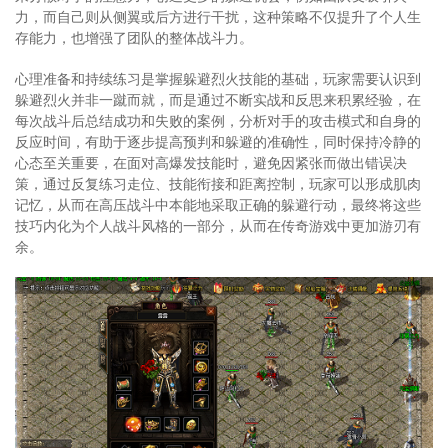
力，而自己则从侧翼或后方进行干扰，这种策略不仅提升了个人生
存能力，也增强了团队的整体战斗力。
心理准备和持续练习是掌握躲避烈火技能的基础，玩家需要认识到
躲避烈火并非一蹴而就，而是通过不断实战和反思来积累经验，在
每次战斗后总结成功和失败的案例，分析对手的攻击模式和自身的
反应时间，有助于逐步提高预判和躲避的准确性，同时保持冷静的
心态至关重要，在面对高爆发技能时，避免因紧张而做出错误决
策，通过反复练习走位、技能衔接和距离控制，玩家可以形成肌肉
记忆，从而在高压战斗中本能地采取正确的躲避行动，最终将这些
技巧内化为个人战斗风格的一部分，从而在传奇游戏中更加游刃有
余。