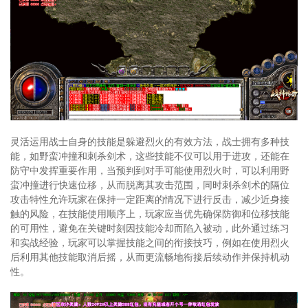
灵活运用战士自身的技能是躲避烈火的有效方法，战士拥有多种技
能，如野蛮冲撞和刺杀剑术，这些技能不仅可以用于进攻，还能在
防守中发挥重要作用，当预判到对手可能使用烈火时，可以利用野
蛮冲撞进行快速位移，从而脱离其攻击范围，同时刺杀剑术的隔位
攻击特性允许玩家在保持一定距离的情况下进行反击，减少近身接
触的风险，在技能使用顺序上，玩家应当优先确保防御和位移技能
的可用性，避免在关键时刻因技能冷却而陷入被动，此外通过练习
和实战经验，玩家可以掌握技能之间的衔接技巧，例如在使用烈火
后利用其他技能取消后摇，从而更流畅地衔接后续动作并保持机动
性。