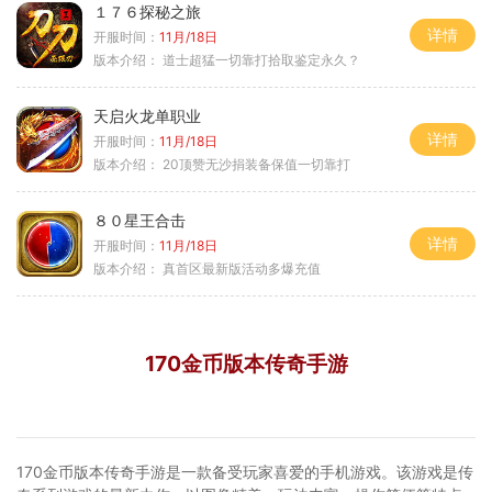
１７６探秘之旅
详情
开服时间：
11月/18日
版本介绍：
道士超猛一切靠打拾取鉴定永久？
天启火龙单职业
详情
开服时间：
11月/18日
版本介绍：
20顶赞无沙捐装备保值一切靠打
８０星王合击
详情
开服时间：
11月/18日
版本介绍：
真首区最新版活动多爆充值
170金币版本传奇手游
170金币版本传奇手游是一款备受玩家喜爱的手机游戏。该游戏是传