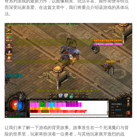
奇系列游戏的最新力作，以图像精美、玩法丰富、操作简便等特点
而深受玩家喜爱。在这篇文章中，我们将重点介绍该游戏的具体玩
法。
让我们来了解一下游戏的背景故事。故事发生在一个充满魔幻与冒
险的世界里，玩家将扮演着一位勇者，与其他玩家展开激烈的战