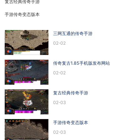
复古经典传奇手游
手游传奇变态版本
三网互通的传奇手游
02-02
传奇复古1.85手机版发布网站
02-02
复古经典传奇手游
02-03
手游传奇变态版本
02-03