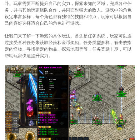
斗。玩家需要不断提升自己的实力，探索未知的区域，完成各种任
务，并与其他玩家组队合作，共同面对强大的敌人。游戏中的角色
设定丰富多样，每个角色都有独特的技能和特点，玩家可以根据自
己的喜好选择适合自己的角色进行游戏。
让我们来了解一下游戏的具体玩法。首先是任务系统，玩家可以通
过接受各种任务来获取经验和金币奖励。任务类型多样，有击败指
定的怪物、寻找指定的物品、探索地图等等，任务奖励丰厚，可以
帮助玩家快速提升实力。